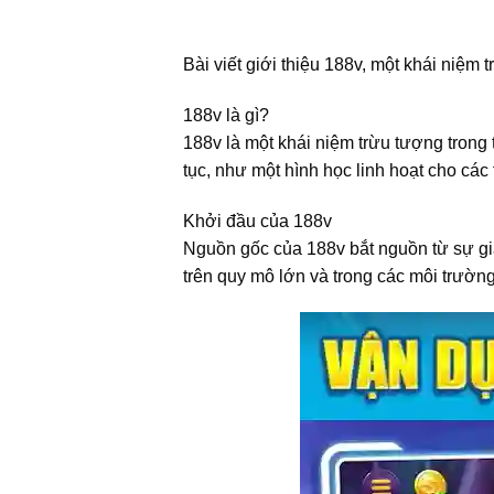
Bài viết giới thiệu 188v, một khái niệm
188v là gì?
188v là một khái niệm trừu tượng trong 
tục, như một hình học linh hoạt cho các 
Khởi đầu của 188v
Nguồn gốc của 188v bắt nguồn từ sự gi
trên quy mô lớn và trong các môi trườn