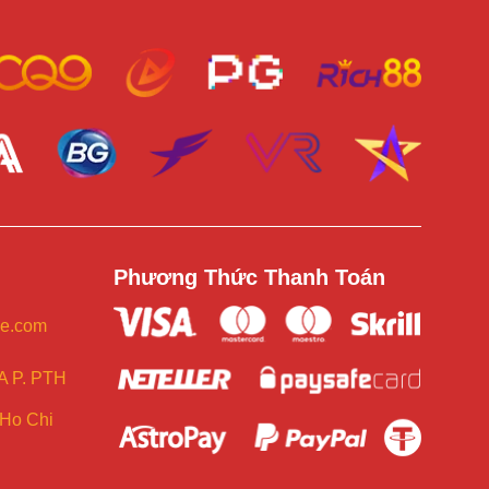
Phương Thức Thanh Toán
lle.com
 P. PTH
Ho Chi