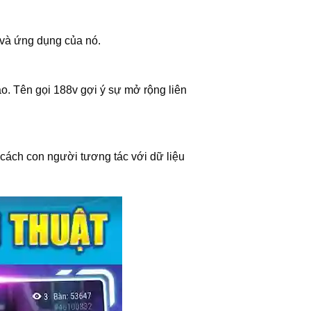
m và ứng dụng của nó.
ảo. Tên gọi 188v gợi ý sự mở rộng liên
cách con người tương tác với dữ liệu