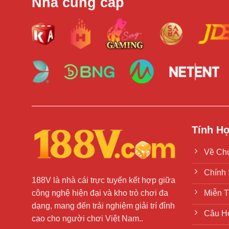
Nhà cung cấp
Tính H
Về Chú
Chính 
188V là nhà cái trực tuyến kết hợp giữa
công nghệ hiện đại và kho trò chơi đa
Miễn T
dạng, mang đến trải nghiệm giải trí đỉnh
Câu H
cao cho người chơi Việt Nam..