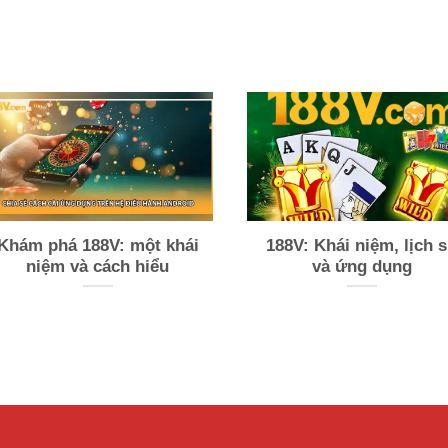
Khám phá 188V: một khái
188V: Khái niệm, lịch 
niệm và cách hiểu
và ứng dụng