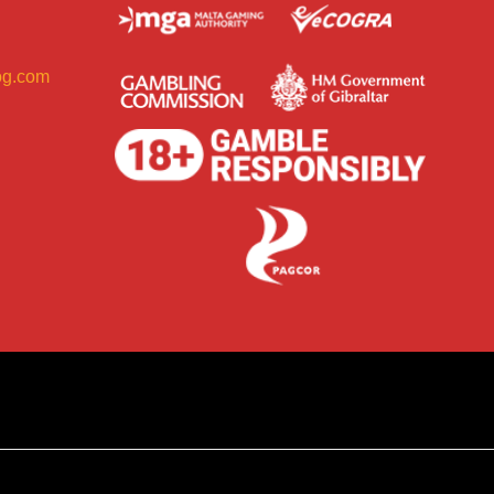
og.com