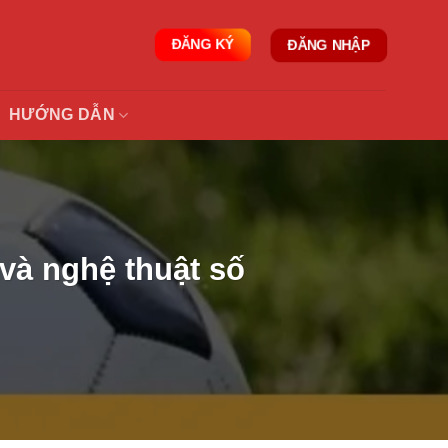
ĐĂNG KÝ
ĐĂNG NHẬP
HƯỚNG DẪN
và nghệ thuật số