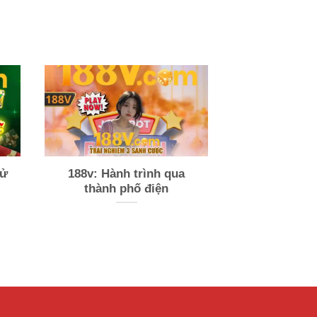
sử
188v: Hành trình qua
thành phố điện