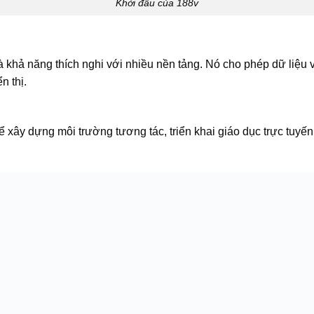
Khởi đầu của 188v
à khả năng thích nghi với nhiều nền tảng. Nó cho phép dữ liệu v
n thị.
xây dựng môi trường tương tác, triển khai giáo dục trực tuyến, 