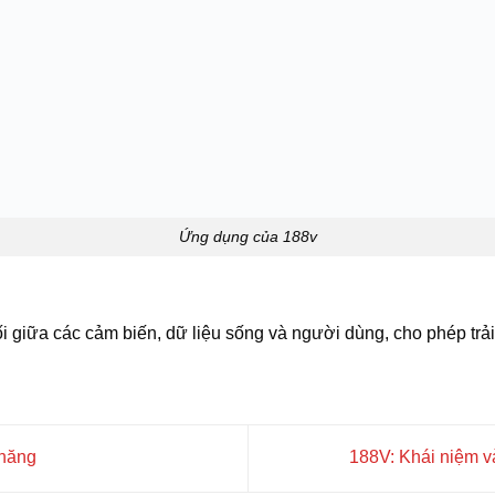
Ứng dụng của 188v
nối giữa các cảm biến, dữ liệu sống và người dùng, cho phép t
 năng
188V: Khái niệm v