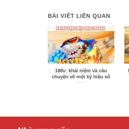
BÀI VIẾT LIÊN QUAN
188v: khái niệm và câu
chuyện về một ký hiệu số