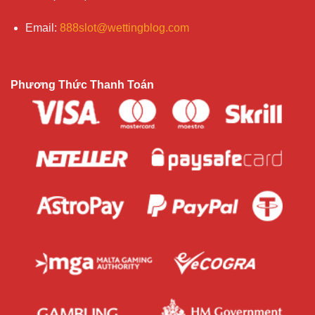
Email
:
888slot@wettingblog.com
Phương Thức Thanh Toán