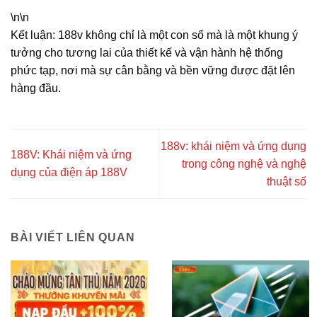
\n\n
Kết luận: 188v không chỉ là một con số mà là một khung ý
tưởng cho tương lai của thiết kế và vận hành hệ thống
phức tạp, nơi mà sự cân bằng và bền vững được đặt lên
hàng đầu.
188v: khái niệm và ứng dụng
188V: Khái niệm và ứng
trong công nghệ và nghệ
dụng của điện áp 188V
thuật số
BÀI VIẾT LIÊN QUAN