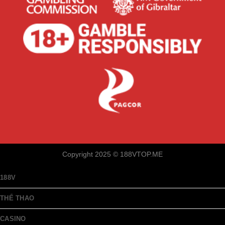
Copyright 2025 ©
188VTOP.ME
188V
THỂ THAO
CASINO