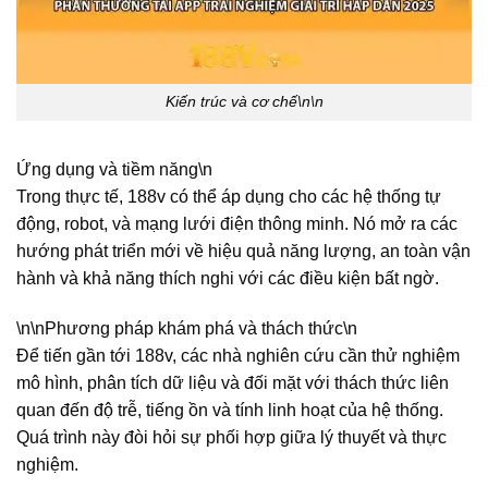
Kiến trúc và cơ chế\n\n
Ứng dụng và tiềm năng
\n
Trong thực tế, 188v có thể áp dụng cho các hệ thống tự
động, robot, và mạng lưới điện thông minh. Nó mở ra các
hướng phát triển mới về hiệu quả năng lượng, an toàn vận
hành và khả năng thích nghi với các điều kiện bất ngờ.
\n\n
Phương pháp khám phá và thách thức
\n
Để tiến gần tới 188v, các nhà nghiên cứu cần thử nghiệm
mô hình, phân tích dữ liệu và đối mặt với thách thức liên
quan đến độ trễ, tiếng ồn và tính linh hoạt của hệ thống.
Quá trình này đòi hỏi sự phối hợp giữa lý thuyết và thực
nghiệm.