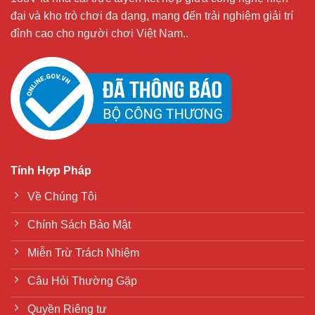
đại và kho trò chơi đa dạng, mang đến trải nghiệm giải trí
đỉnh cao cho người chơi Việt Nam..
Tính Hợp Pháp
Về Chúng Tôi
Chính Sách Bảo Mật
Miễn Trừ Trách Nhiệm
Câu Hỏi Thường Gặp
Quyền Riêng tư