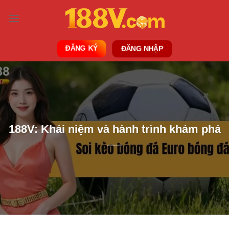
Bỏ
qua
nội
dung
ĐĂNG KÝ
ĐĂNG NHẬP
188V: Khái niệm và hành trình khám phá