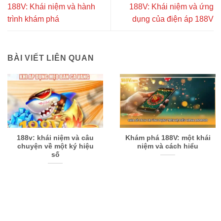
188V: Khái niệm và hành
188V: Khái niệm và ứng
trình khám phá
dụng của điện áp 188V
BÀI VIẾT LIÊN QUAN
188v: khái niệm và câu
Khám phá 188V: một khái
chuyện về một ký hiệu
niệm và cách hiểu
số