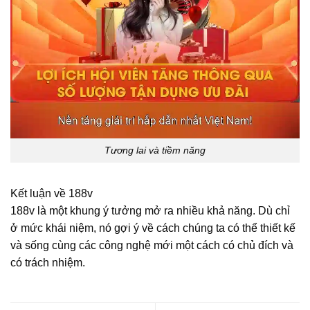
Tương lai và tiềm năng
Kết luận về 188v
188v là một khung ý tưởng mở ra nhiều khả năng. Dù chỉ
ở mức khái niệm, nó gợi ý về cách chúng ta có thể thiết kế
và sống cùng các công nghệ mới một cách có chủ đích và
có trách nhiệm.