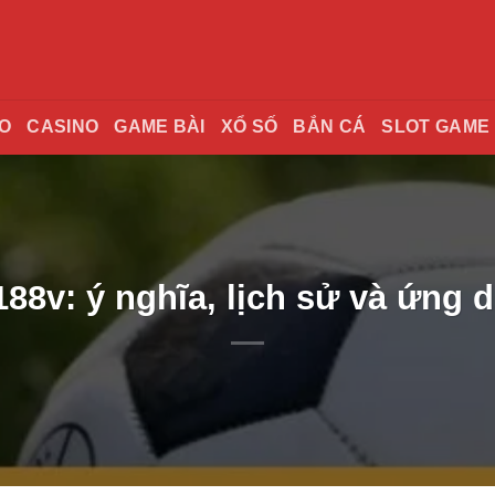
O
CASINO
GAME BÀI
XỔ SỐ
BẮN CÁ
SLOT GAME
188v: ý nghĩa, lịch sử và ứng 