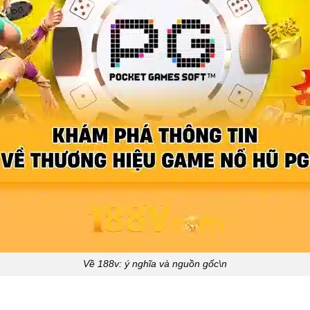
Về 188v: ý nghĩa và nguồn gốc\n