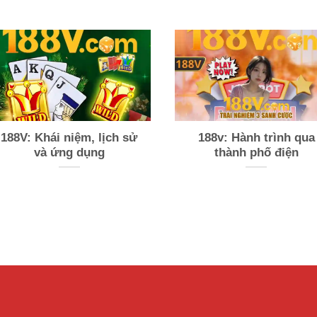
188V: Khái niệm, lịch sử
188v: Hành trình qua
và ứng dụng
thành phố điện