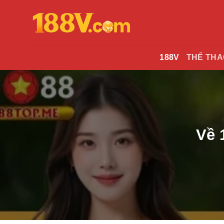
Bỏ
qua
nội
dung
188V
THỂ THA
Về 