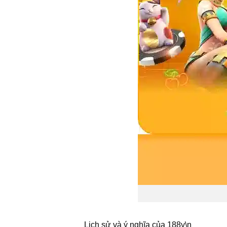
Lịch sử và ý nghĩa của 188v
\n