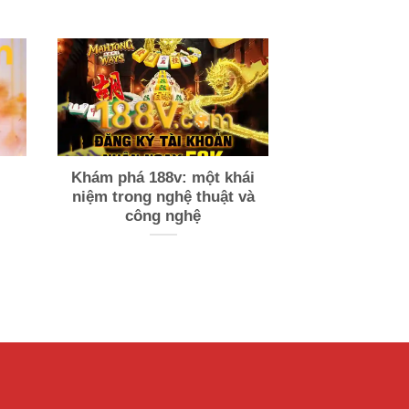
Khám phá 188v: một khái
niệm trong nghệ thuật và
công nghệ