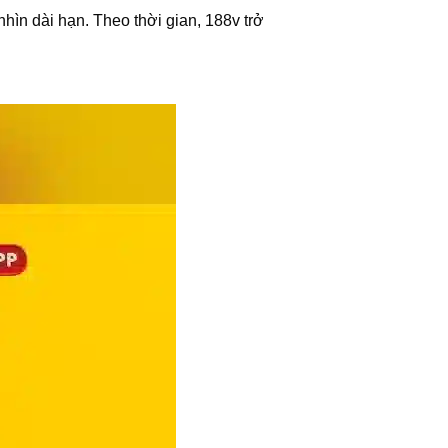
hìn dài hạn. Theo thời gian, 188v trở