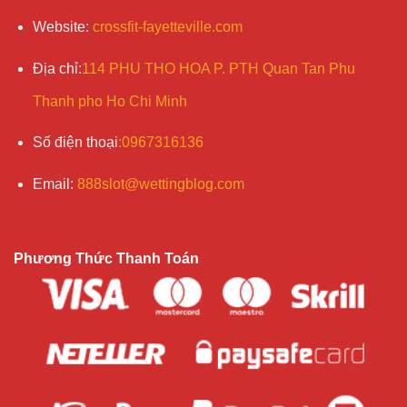
Website
:
crossfit-fayetteville.com
Địa chỉ
:
114 PHU THO HOA P. PTH Quan Tan Phu
Thanh pho Ho Chi Minh
Số điện
thoại
:
0967316136
Email
:
888slot@wettingblog.com
Phương Thức Thanh Toán