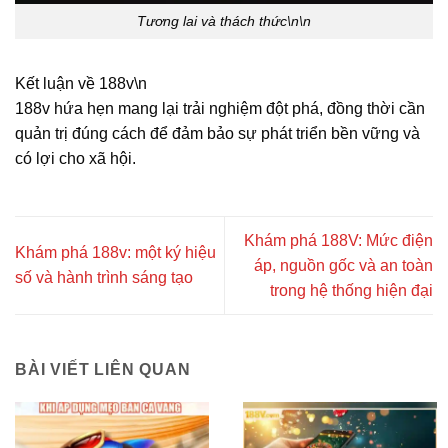
Tương lai và thách thức\n\n
Kết luận về 188v
\n
188v hứa hẹn mang lại trải nghiệm đột phá, đồng thời cần
quản trị đúng cách để đảm bảo sự phát triển bền vững và
có lợi cho xã hội.
Khám phá 188V: Mức điện
Khám phá 188v: một ký hiệu
áp, nguồn gốc và an toàn
số và hành trình sáng tạo
trong hệ thống hiện đại
BÀI VIẾT LIÊN QUAN