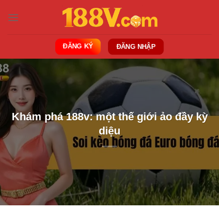
Bỏ
qua
nội
dung
ĐĂNG KÝ
ĐĂNG NHẬP
Khám phá 188v: một thế giới ảo đầy kỳ
diệu