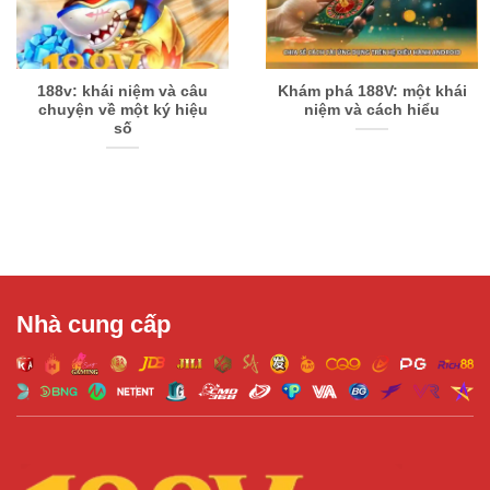
188v: khái niệm và câu
Khám phá 188V: một khái
chuyện về một ký hiệu
niệm và cách hiểu
số
Nhà cung cấp