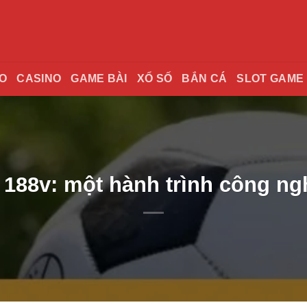
O
CASINO
GAME BÀI
XỔ SỐ
BẮN CÁ
SLOT GAME
188v: một hành trình công ng