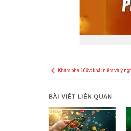
Khám phá 188v: khái niệm và ý ng
BÀI VIẾT LIÊN QUAN