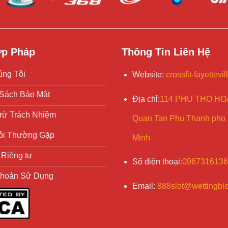
ợp Pháp
Thông Tin Liên Hệ
ng Tôi
Website
:
crossfit-fayettevi
Sách Bảo Mật
Địa chỉ
:
114 PHU THO HOA
rừ Trách Nhiệm
Quan Tan Phu Thanh pho 
ỏi Thường Gặp
Minh
Riêng tư
Số điện
thoại
:
0967316136
Khoản Sử Dụng
Email
:
888slot@wettingbl