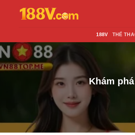
Bỏ
qua
nội
dung
188V
THỂ THA
Khám phá 