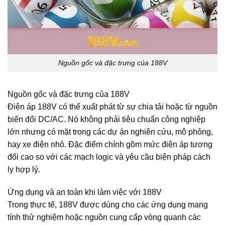
Nguồn gốc và đặc trưng của 188V
Nguồn gốc và đặc trưng của 188V
Điện áp 188V có thể xuất phát từ sự chia tải hoặc từ nguồn
biến đổi DC/AC. Nó không phải tiêu chuẩn công nghiệp
lớn nhưng có mặt trong các dự án nghiên cứu, mô phỏng,
hay xe điện nhỏ. Đặc điểm chính gồm mức điện áp tương
đối cao so với các mạch logic và yêu cầu biện pháp cách
ly hợp lý.
Ứng dụng và an toàn khi làm việc với 188V
Trong thực tế, 188V được dùng cho các ứng dụng mang
tính thử nghiệm hoặc nguồn cung cấp vòng quanh các