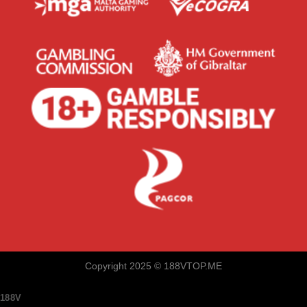
Copyright 2025 ©
188VTOP.ME
188V