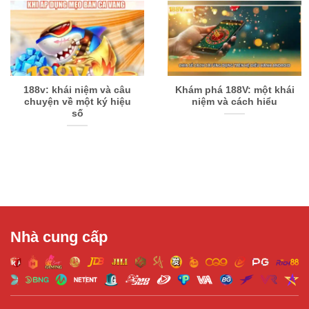
188v: khái niệm và câu
Khám phá 188V: một khái
chuyện về một ký hiệu
niệm và cách hiểu
số
Nhà cung cấp