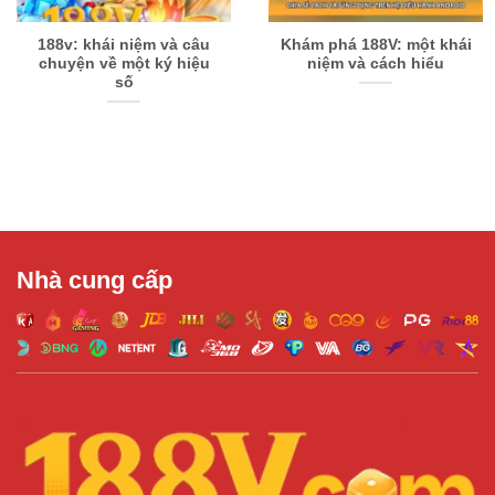
188v: khái niệm và câu
Khám phá 188V: một khái
chuyện về một ký hiệu
niệm và cách hiểu
số
Nhà cung cấp