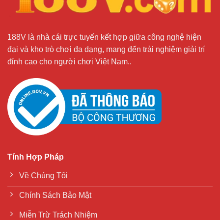
188V là nhà cái trực tuyến kết hợp giữa công nghệ hiện
đại và kho trò chơi đa dạng, mang đến trải nghiệm giải trí
đỉnh cao cho người chơi Việt Nam..
Tính Hợp Pháp
Về Chúng Tôi
Chính Sách Bảo Mật
Miễn Trừ Trách Nhiệm