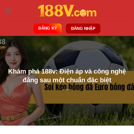
Bỏ
qua
nội
dung
ĐĂNG KÝ
ĐĂNG NHẬP
Khám phá 188v: Điện áp và công nghệ
đằng sau một chuẩn đặc biệt