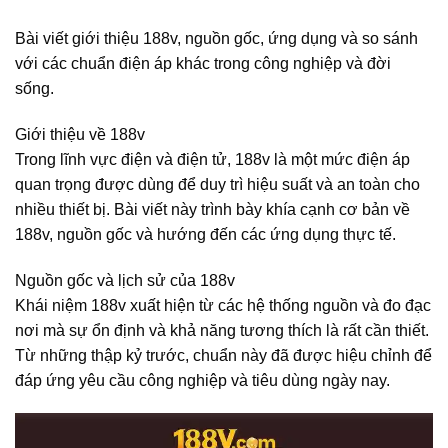
Bài viết giới thiệu 188v, nguồn gốc, ứng dụng và so sánh
với các chuẩn điện áp khác trong công nghiệp và đời
sống.
Giới thiệu về 188v
Trong lĩnh vực điện và điện tử, 188v là một mức điện áp
quan trọng được dùng để duy trì hiệu suất và an toàn cho
nhiều thiết bị. Bài viết này trình bày khía cạnh cơ bản về
188v, nguồn gốc và hướng đến các ứng dụng thực tế.
Nguồn gốc và lịch sử của 188v
Khái niệm 188v xuất hiện từ các hệ thống nguồn và đo đạc
nơi mà sự ổn định và khả năng tương thích là rất cần thiết.
Từ những thập kỷ trước, chuẩn này đã được hiệu chỉnh để
đáp ứng yêu cầu công nghiệp và tiêu dùng ngày nay.