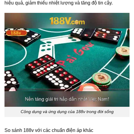
hiệu quả, giảm thiểu nhiệt lượng và tăng độ tin cậy.
Công dụng và ứng dụng của 188v trong đời sống
So sánh 188v với các chuẩn điện áp khác