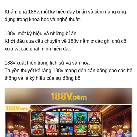
Khám phá 188v, một ký hiệu đầy bí ẩn và tiềm năng ứng
dụng trong khoa học và nghệ thuật.
188v: một ký hiệu và những bí ẩn
Khởi đầu của câu chuyện về 188v nằm ở các ghi chú cổ
xưa và các phát minh hiện đại.
188v xuất hiện trong lịch sử và văn hóa
Truyền thuyết kể rằng 188v mang đến cân bằng cho các hệ
thống và là ký hiệu của sự đồng bộ.