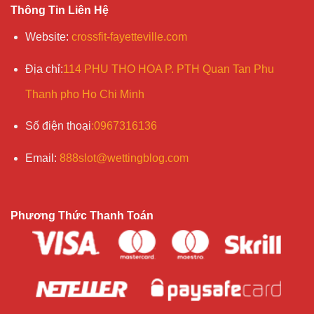
Thông Tin Liên Hệ
Website
:
crossfit-fayetteville.com
Địa chỉ
:
114 PHU THO HOA P. PTH Quan Tan Phu
Thanh pho Ho Chi Minh
Số điện
thoại
:
0967316136
Email
:
888slot@wettingblog.com
Phương Thức Thanh Toán