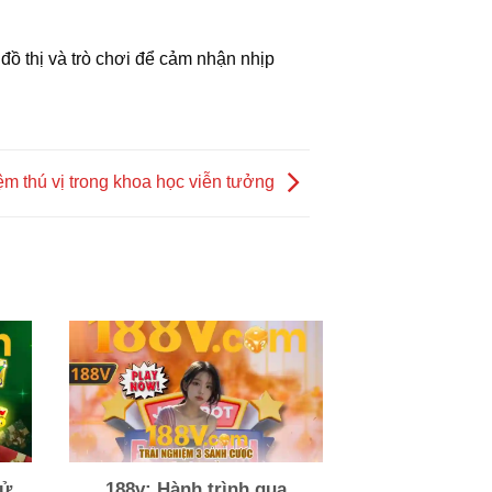
đồ thị và trò chơi để cảm nhận nhịp
ệm thú vị trong khoa học viễn tưởng
sử
188v: Hành trình qua