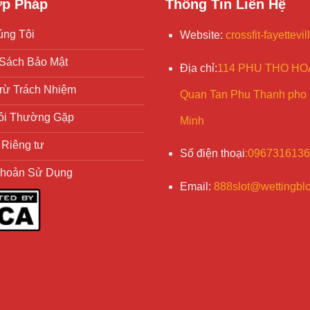
ợp Pháp
Thông Tin Liên Hệ
ng Tôi
Website
:
crossfit-fayettevi
Sách Bảo Mật
Địa chỉ
:
114 PHU THO HOA
rừ Trách Nhiệm
Quan Tan Phu Thanh pho 
ỏi Thường Gặp
Minh
Riêng tư
Số điện
thoại
:
0967316136
Khoản Sử Dụng
Email
:
888slot@wettingbl