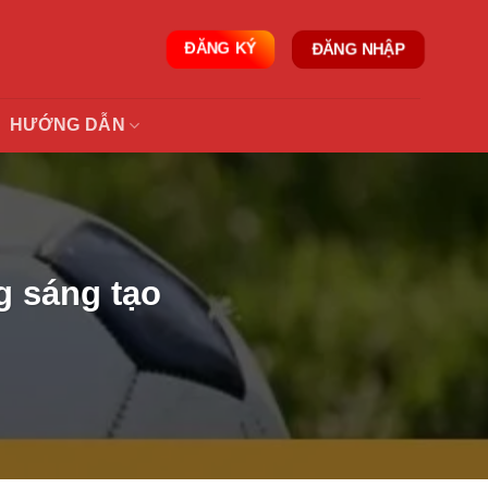
ĐĂNG KÝ
ĐĂNG NHẬP
HƯỚNG DẪN
g sáng tạo