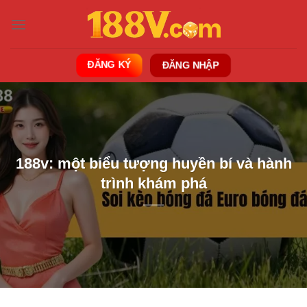
Bỏ
qua
nội
dung
ĐĂNG KÝ
ĐĂNG NHẬP
188v: một biểu tượng huyền bí và hành
trình khám phá