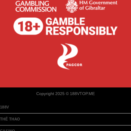
Copyright 2025 ©
188VTOP.ME
188V
THỂ THAO