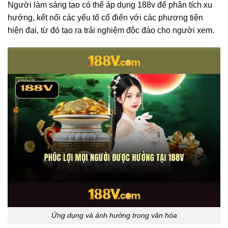
Người làm sáng tạo có thể áp dụng 188v để phân tích xu
hướng, kết nối các yếu tố cổ điển với các phương tiện
hiện đại, từ đó tạo ra trải nghiệm độc đáo cho người xem.
Ứng dụng và ảnh hưởng trong văn hóa