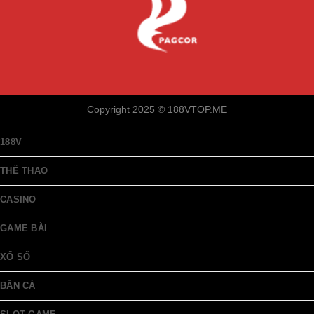
Copyright 2025 ©
188VTOP.ME
188V
THỂ THAO
CASINO
GAME BÀI
XỔ SỐ
BẮN CÁ