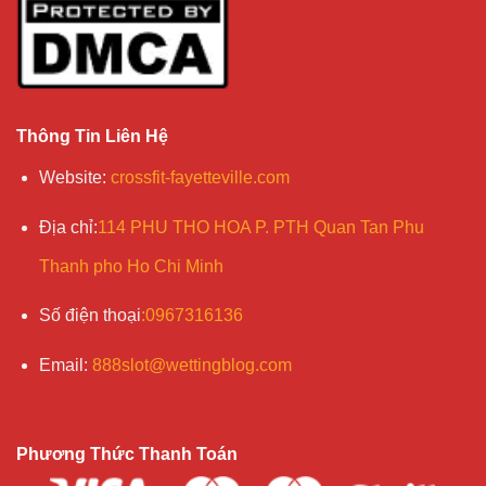
Thông Tin Liên Hệ
Website
:
crossfit-fayetteville.com
Địa chỉ
:
114 PHU THO HOA P. PTH Quan Tan Phu
Thanh pho Ho Chi Minh
Số điện
thoại
:
0967316136
Email
:
888slot@wettingblog.com
Phương Thức Thanh Toán