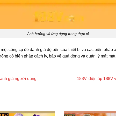
Ảnh hưởng và ứng dụng trong thực tế
ột công cụ để đánh giá độ bền của thiết bị và các biện pháp 
thống có biện pháp cách ly, bảo vệ quá dòng và quản lý mất má
đánh giá người dùng
188V: điện áp 188V và