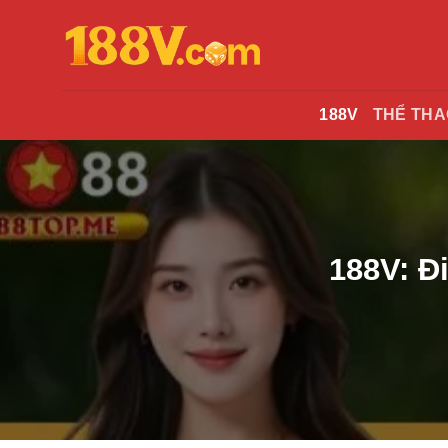
Bỏ
qua
nội
dung
188V
THỂ THA
188V: Đ