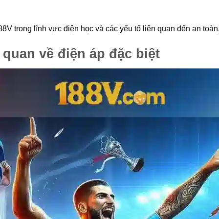
188V trong lĩnh vực điện học và các yếu tố liên quan đến an toà
 quan về điện áp đặc biệt