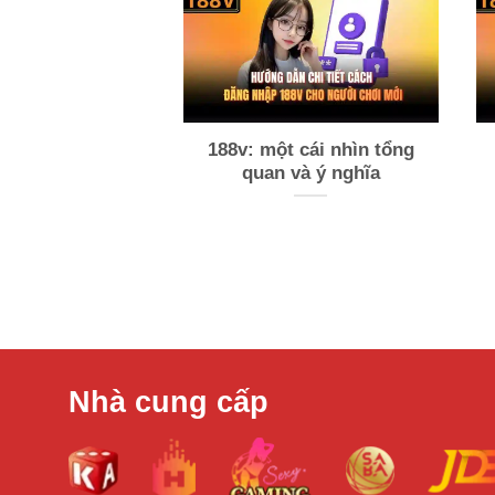
188v: một cái nhìn tổng
quan và ý nghĩa
Nhà cung cấp