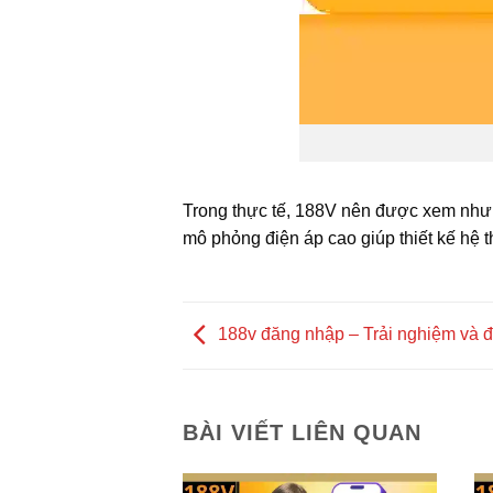
Trong thực tế, 188V nên được xem như m
mô phỏng điện áp cao giúp thiết kế hệ 
188v đăng nhập – Trải nghiệm và 
BÀI VIẾT LIÊN QUAN