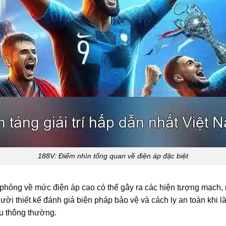
188V: Điểm nhìn tổng quan về điện áp đặc biệt
hỏng về mức điện áp cao có thể gây ra các hiện tượng mạch, 
gười thiết kế đánh giá biện pháp bảo vệ và cách ly an toàn khi
ệu thông thường.