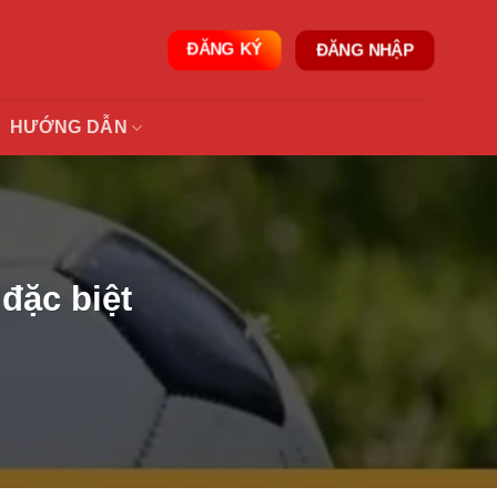
ĐĂNG KÝ
ĐĂNG NHẬP
HƯỚNG DẪN
đặc biệt