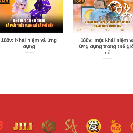
188v: Khái niệm và ứng
188v: một khái niệm v
dụng
ứng dụng trong thế gi
số